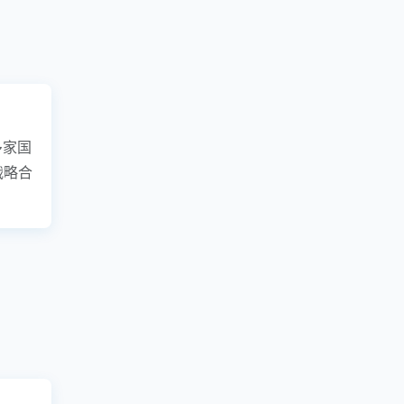
多家国
战略合