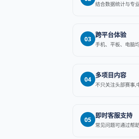
结合数据统计与专业
跨平台体验
03
手机、平板、电脑均
多项目内容
04
不只关注头部赛事,
即时客服支持
05
常见问题可通过帮助