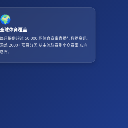
🌍
全球体育覆盖
每月提供超过 50,000 场体育赛事直播与数据资讯,
涵盖 2000+ 项目分类,从主流联赛到小众赛事,应有
尽有。