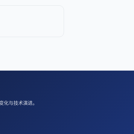
容变化与技术演进。