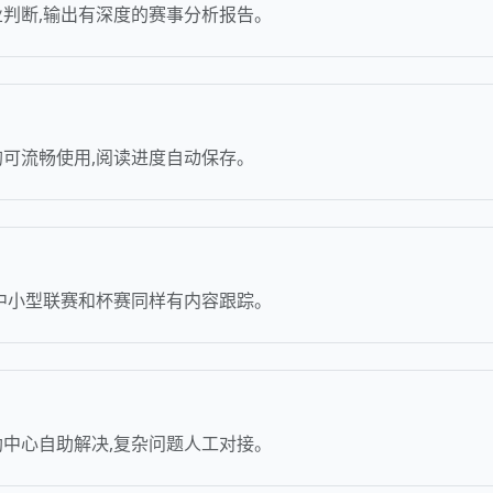
判断,输出有深度的赛事分析报告。
可流畅使用,阅读进度自动保存。
中小型联赛和杯赛同样有内容跟踪。
中心自助解决,复杂问题人工对接。